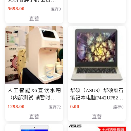
购买价格 4998元
5698.00
库存0
直营
人工智能X6直饮水吧
华硕（ASUS）华硕顽石
（内部测试 请暂时不要
笔记本电脑F442UF8250
购买）
八代独显轻薄办公商务
1298.00
0.00
库存72
库存0
游戏笔记本 火爆推荐
直营
直营