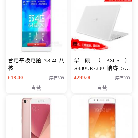
台电平板电脑T98 4G八
华硕（ASUS）
核
A480UR7200 酷睿I5超
薄学生办公游戏独显笔
618.00
4299.00
库存899
库存999
记本电脑 金色 I5-7200
直营
直营
NV930-2G独