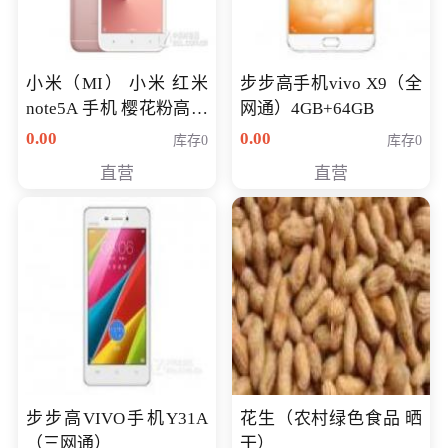
小米（MI） 小米 红米
步步高手机vivo X9（全
note5A 手机 樱花粉高配
网通）4GB+64GB
版 全网通(3G+32G)
0.00
0.00
库存0
库存0
直营
直营
步步高VIVO手机Y31A
花生（农村绿色食品 晒
（三网通）
干）