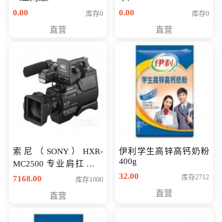
0.00
0.00
库存0
库存0
直营
直营
索尼（SONY）HXR-
伊利学生高锌高钙奶粉
400g
MC2500 专业肩扛式存
储卡全高清摄录一体机
32.00
库存2712
7168.00
库存1000
婚庆 直播 团拜会 专业高
直营
直营
清入门级摄像机