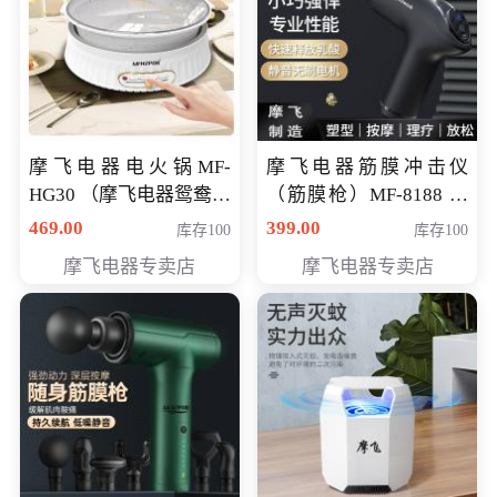
摩飞电器电火锅MF-
摩飞电器筋膜冲击仪
HG30 （摩飞电器鸳鸯锅
（筋膜枪）MF-8188 会
MF-HG30 ） 会员专享价
员专享价268元
469.00
399.00
库存100
库存100
319元
摩飞电器专卖店
摩飞电器专卖店