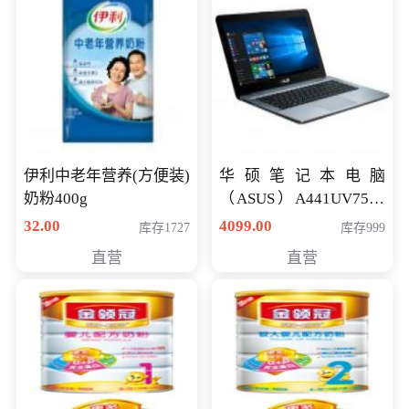
伊利中老年营养(方便装)
华硕笔记本电脑
奶粉400g
（ASUS）A441UV7500
顽石（7代i7-7500U 4G
32.00
4099.00
库存1727
库存999
500G GT920MX 独显）
直营
直营
14英寸