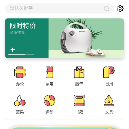
默认关键字
办公
家电
服饰
日用
蔬果
运动
书籍
文具