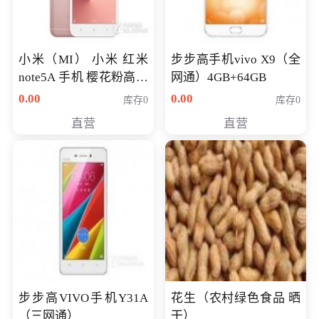
小米（MI） 小米 红米
步步高手机vivo X9（全
note5A 手机 樱花粉高配
网通）4GB+64GB
版 全网通(3G+32G)
0.00
0.00
库存0
库存0
直营
直营
步步高VIVO手机Y31A
花生（农村绿色食品 晒
（三网通）
干）