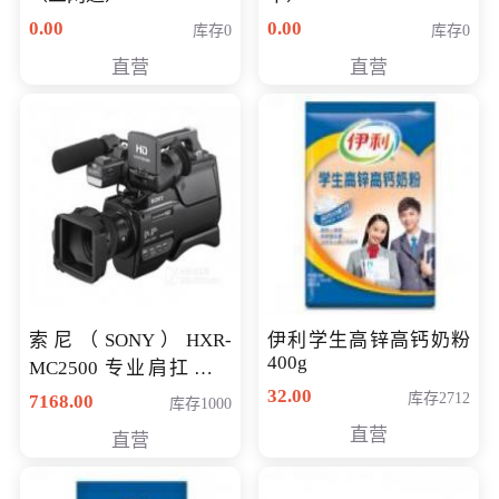
0.00
0.00
库存0
库存0
直营
直营
索尼（SONY）HXR-
伊利学生高锌高钙奶粉
400g
MC2500 专业肩扛式存
储卡全高清摄录一体机
32.00
库存2712
7168.00
库存1000
婚庆 直播 团拜会 专业高
直营
直营
清入门级摄像机