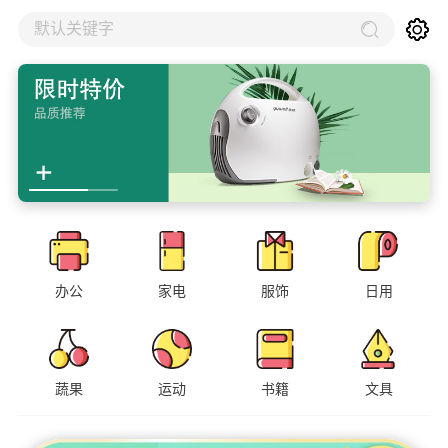
默认关键字
办公
家电
服饰
日用
蔬果
运动
书籍
文具