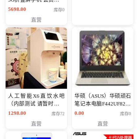
购买价格 4998元
5698.00
库存0
直营
人工智能X6直饮水吧
华硕（ASUS）华硕顽石
（内部测试 请暂时不要
笔记本电脑F442UF8250
购买）
八代独显轻薄办公商务
1298.00
0.00
库存72
库存0
游戏笔记本 火爆推荐
直营
直营