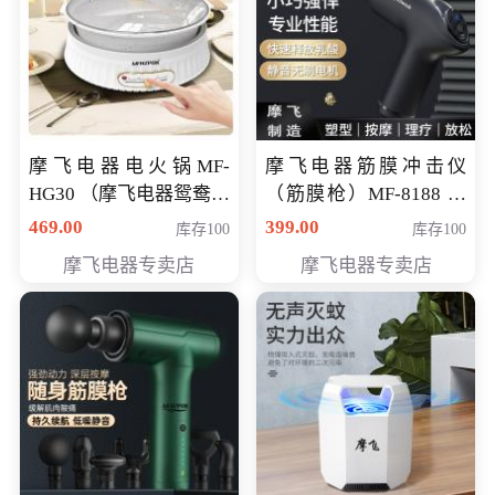
摩飞电器电火锅MF-
摩飞电器筋膜冲击仪
HG30 （摩飞电器鸳鸯锅
（筋膜枪）MF-8188 会
MF-HG30 ） 会员专享价
员专享价268元
469.00
399.00
库存100
库存100
319元
摩飞电器专卖店
摩飞电器专卖店