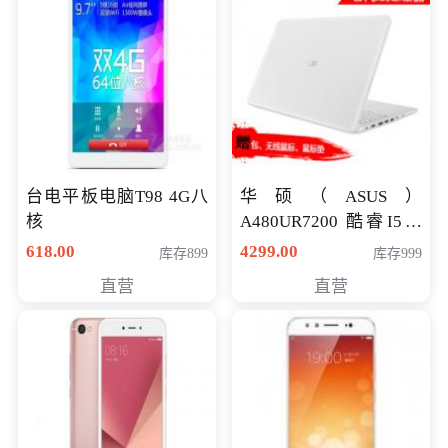
台电平板电脑T98 4G八
华硕（ASUS）
核
A480UR7200 酷睿I5超
薄学生办公游戏独显笔
618.00
4299.00
库存899
库存999
记本电脑 金色 I5-7200
直营
直营
NV930-2G独