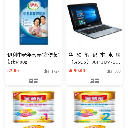
伊利中老年营养(方便装)
华硕笔记本电脑
奶粉400g
（ASUS）A441UV7500
顽石（7代i7-7500U 4G
32.00
4099.00
库存1727
库存999
500G GT920MX 独显）
直营
直营
14英寸