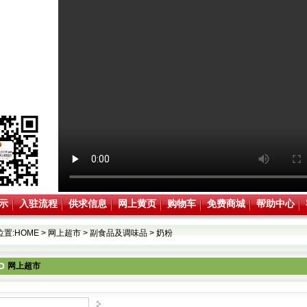
示
入驻流程
供求信息
网上黄页
购物车
免费商城
帮助中心
位置:
HOME
>
网上超市
>
副食品及调味品
>
奶粉
网上超市