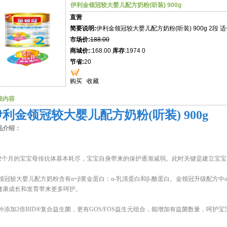
伊利金领冠较大婴儿配方奶粉(听装) 900g
直营
简要说明:
伊利金领冠较大婴儿配方奶粉(听装) 900g 2段 
市场价:
188.00
商城价:
:168.00
库存
:1974 0
节省:
20
购买
收藏
细内容
伊利金领冠较大婴儿配方奶粉(听装) 900g
品介绍：
-12个月的宝宝母传抗体基本耗尽，宝宝自身带来的保护逐渐减弱。此时关键是建立宝
领冠较大婴儿配方奶粉含有α+β黄金蛋白：α-乳清蛋白和β-酪蛋白。金领冠升级配方中
健康成长和发育带来更多呵护。
外添加2倍BID®复合益生菌，更有GOS/FOS益生元组合，能增加有益菌数量，呵护宝