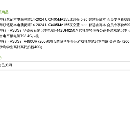
关商品
华硕笔记本电脑灵耀14-2024 UX3405MA155冰川银 oled 智慧轻薄本 会员专享价68
华硕笔记本电脑灵耀14-2024 UX3405MA155夜空蓝 oled 智慧轻薄本 会员专享价69
华硕（ASUS）华硕顽石笔记本电脑F442UF8250八代独显轻薄办公商务游戏笔记本 
台电平板电脑T98 4G八核
华硕（ASUS） A480UR7200 酷睿I5超薄学生办公游戏独显笔记本电脑 金色 I5-7200 
伊利学生高锌高钙奶粉400g
论
论已关闭