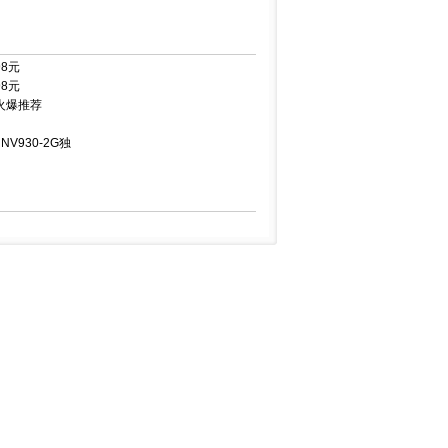
98元
98元
火爆推荐
NV930-2G独