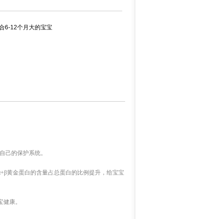
适合6-12个月大的宝宝
宝自己的保护系统。
α+β黄金蛋白的含量占总蛋白的比例提升，给宝宝
宝健康。